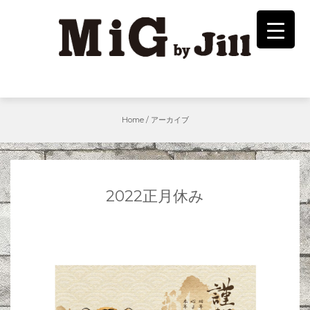
Skip
to
content
Home
/
アーカイブ
2022正月休み