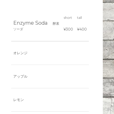
short
tall
Enzyme Soda
酵素
ソーダ
¥300
¥400
オレンジ
アップル
レモン