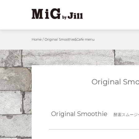
Skip
to
content
Home
/
Original Smoothie&Cafe menu
Original Sm
Original Smoothie
酵素スムージ