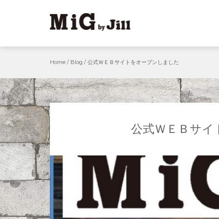
Skip
to
content
Home
/
Blog
/
公式ＷＥＢサイトをオープンしました
公式ＷＥＢサイ