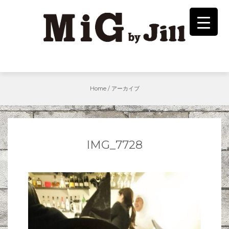
Skip
to
content
Home
/
アーカイブ
IMG_7728