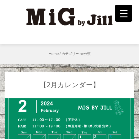
Skip
to
content
Home
/
カテゴリー:
未分類
【2月カレンダー】